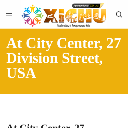
At City Center, 27
Division Street,
USA